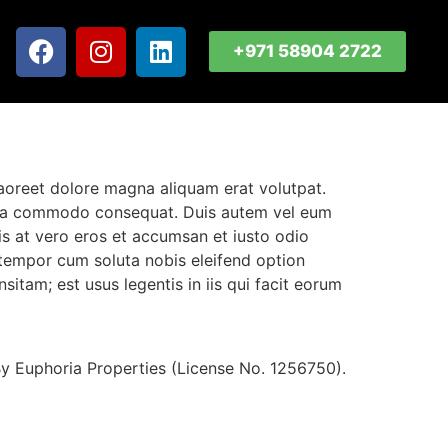
+971 58904 2722
aoreet dolore magna aliquam erat volutpat.
 ex ea commodo consequat. Duis autem vel eum
isis at vero eros et accumsan et iusto odio
er tempor cum soluta nobis eleifend option
tam; est usus legentis in iis qui facit eorum
y Euphoria Properties (License No. 1256750).