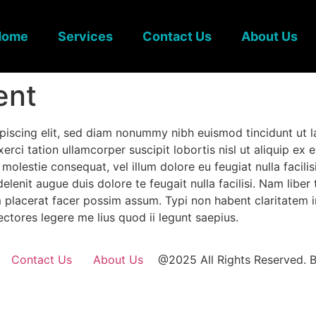
Home
Services
Contact Us
About Us
ent
piscing elit, sed diam nonummy nibh euismod tincidunt ut l
xerci tation ullamcorper suscipit lobortis nisl ut aliquip
se molestie consequat, vel illum dolore eu feugiat nulla facil
delenit augue duis dolore te feugait nulla facilisi. Nam lib
lacerat facer possim assum. Typi non habent claritatem insi
ctores legere me lius quod ii legunt saepius.
Contact Us
About Us
@2025 All Rights Reserved. B