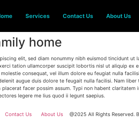
Home
Services
Contact Us
About Us
amily home
piscing elit, sed diam nonummy nibh euismod tincidunt ut l
xerci tation ullamcorper suscipit lobortis nisl ut aliquip
se molestie consequat, vel illum dolore eu feugiat nulla facil
delenit augue duis dolore te feugait nulla facilisi. Nam lib
lacerat facer possim assum. Typi non habent claritatem insi
ctores legere me lius quod ii legunt saepius.
Contact Us
About Us
@2025 All Rights Reserved. B