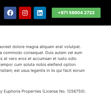
+971 58904 2722
aoreet dolore magna aliquam erat volutpat.
 ex ea commodo consequat. Duis autem vel eum
isis at vero eros et accumsan et iusto odio
er tempor cum soluta nobis eleifend option
tam; est usus legentis in iis qui facit eorum
y Euphoria Properties (License No. 1256750).